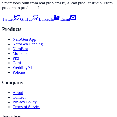
Smart tools built from real problems by a lean product studio. From
problem to product—fast.
Twitter
GitHub
LinkedIn
Email
Products
NeroGen App
NeroGen Landing
NeroPost
Momento
Pixi
Cortis
WeddingAI
Policies
Company
About
Contact
Privacy Policy
Terms of Service
Investors