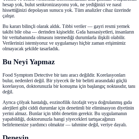
hesap yok, bulut senkronizasyonu yok, ne yediğinizi ve nasıl
hissettiğinizi depolayan sunucu yok. Tüm analizler cihaz üzerinde
çalışır.
Bu kararı bilinçli olarak aldık. Tıbbi veriler — gayri resmi yemek
takibi bile olsa — derinden kişiseldir. Gıda hassasiyetleri, insanların
bir veritabanında olmasını istemediği durumlarla ilişkili olabilir.
Verilerinizi istemiyoruz ve uygulamayı hiçbir zaman erişimimiz
olmayacak şekilde tasarladık.
Bu Neyi Yapmaz
Food Symptom Detective bir tanı aracı değildir. Korelasyonları
bulur, nedenleri değil. Bir yiyecek ile bir belirti arasındaki güçlü
korelasyon, doktorunuzla bir konuşma için başlangıç noktasıdır, tanı
değil.
Ayrıca çölyak hastalığı, eozinofilik özofajit veya doğrulanmış gıda
alerjileri gibi ciddi durumlar için denetimli bir eliminasyon diyetinin
yerini almaz. Bunlar için tıbbi denetim gerekir. Bu uygulamanın
yapabildiği, doktorunuzla hangi yiyecekleri tartışacağınızı
belirlemenize yardımcı olmaktır — tahmine değil, veriye dayalı.
Deneyin