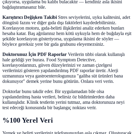
çıkıyorsa, uygulama bu kalıbı bulacaktır — kendiniz asla ikisini
bağdaştıramasanız bile.
Karıştırıcı Değişken Takibi
Stres seviyelerini, uyku kalitesini, adet
döngüsü fazını ve diğer gıda dışı faktörleri kaydedebilirsiniz.
Korelasyon motoru, gıda-belirti ilişkilerini analiz ederken bunları
hesaba katar. Baş ağrılarınız hem kötü uykuyla hem de buğdayla eşit
şekilde korelasyon gösteriyorsa, uygulama ikisini de söyler —
böylece gereksiz yere bir gıda grubunu eleyemezsiniz.
Doktorunuz İçin PDF Raporlar
Verilerin tıbbi olarak kullanışlı
hale geldiği yer burası. Food Symptom Detective,
korelasyonlarınızı, güven düzeylerinizi ve zaman çizelgesi
verilerinizi gösteren yapılandırılmış PDF raporlar üretir. Alerji
uzmanınıza veya gastroenterologunuza "galiba süt ürünleri bana
dokunuyor" demek yerine bunu götürün. Onlara veri verin.
Doktorlar bunu takdir eder. Bir uygulamadan bile olsa
yapılandırılmış hasta verileri, belirsiz öz bildirimlerden daha
kullanışlıdır. Klinik testlerin yerini tutmaz, ama doktorunuza neyi
test edeceği konusunda bir başlangıç noktası verir.
%100 Yerel Veri
Yemek ve belirti verileriniz telefonunuzdan asla çıkmaz. Oluşturacak