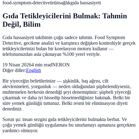
food-symptom-detective
ürün
sağlık
gıda hassasiyeti
Gıda Tetikleyicilerini Bulmak: Tahmin
Değil, Bilim
Gıda hassasiyeti takibinin çoğu sadece tahmin. Food Symptom
Detective, gecikme analizi ve karıştırıcı değişken kontrolüyle gerçek
tetikleyicilerinizi bulan bir korelasyon motoru kullanır —
telefonunuzdan asla çıkmayan %100 yerel veriyle.
19 Nisan 2026
4 min read
NERON
Diğer diller:
English
Bir yiyeceğin belirtilerinize — şişkinlik, baş ağrısı, cilt
alevlenmeleri, yorgunluk — neden olduğundan şüphelendiyseniz,
muhtemelen herkesin denediği şeyi denemiştiniz: şüpheli yiyeceği
çıkarmak ve daha iyi hissedip hissetmediğinize bakmak. Belki bir
süre yemek günlüğü tuttunuz. Belki resmi bir eliminasyon diyeti
denediniz.
Sorun şu: insan sezgisi gıda tetikleyicilerini bulmakta berbat. Ve
çoğu yemek günlüğü uygulaması bu sınırlamayı aşmanıza gerçekten
yardımcı olmuyor.