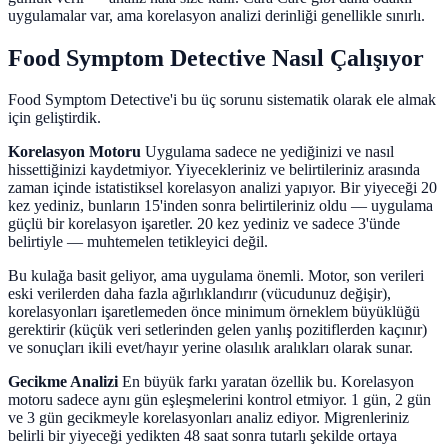
uygulamalar var, ama korelasyon analizi derinliği genellikle sınırlı.
Food Symptom Detective Nasıl Çalışıyor
Food Symptom Detective'i bu üç sorunu sistematik olarak ele almak
için geliştirdik.
Korelasyon Motoru
Uygulama sadece ne yediğinizi ve nasıl
hissettiğinizi kaydetmiyor. Yiyecekleriniz ve belirtileriniz arasında
zaman içinde istatistiksel korelasyon analizi yapıyor. Bir yiyeceği 20
kez yediniz, bunların 15'inden sonra belirtileriniz oldu — uygulama
güçlü bir korelasyon işaretler. 20 kez yediniz ve sadece 3'ünde
belirtiyle — muhtemelen tetikleyici değil.
Bu kulağa basit geliyor, ama uygulama önemli. Motor, son verileri
eski verilerden daha fazla ağırlıklandırır (vücudunuz değişir),
korelasyonları işaretlemeden önce minimum örneklem büyüklüğü
gerektirir (küçük veri setlerinden gelen yanlış pozitiflerden kaçınır)
ve sonuçları ikili evet/hayır yerine olasılık aralıkları olarak sunar.
Gecikme Analizi
En büyük farkı yaratan özellik bu. Korelasyon
motoru sadece aynı gün eşleşmelerini kontrol etmiyor. 1 gün, 2 gün
ve 3 gün gecikmeyle korelasyonları analiz ediyor. Migrenleriniz
belirli bir yiyeceği yedikten 48 saat sonra tutarlı şekilde ortaya