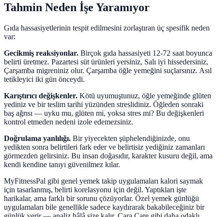
Tahmin Neden İşe Yaramıyor
Gıda hassasiyetlerinin tespit edilmesini zorlaştıran üç spesifik neden
var:
Gecikmiş reaksiyonlar.
Birçok gıda hassasiyeti 12-72 saat boyunca
belirti üretmez. Pazartesi süt ürünleri yersiniz, Salı iyi hissedersiniz,
Çarşamba migreniniz olur. Çarşamba öğle yemeğini suçlarsınız. Asıl
tetikleyici iki gün önceydi.
Karıştırıcı değişkenler.
Kötü uyumuştunuz, öğle yemeğinde glüten
yediniz ve bir teslim tarihi yüzünden streslidiniz. Öğleden sonraki
baş ağrısı — uyku mu, glüten mi, yoksa stres mi? Bu değişkenleri
kontrol etmeden nedeni izole edemezsiniz.
Doğrulama yanlılığı.
Bir yiyecekten şüphelendiğinizde, onu
yedikten sonra belirtileri fark eder ve belirtisiz yediğiniz zamanları
görmezden gelirsiniz. Bu insan doğasıdır, karakter kusuru değil, ama
kendi kendine tanıyı güvenilmez kılar.
MyFitnessPal gibi genel yemek takip uygulamaları kalori saymak
için tasarlanmış, belirti korelasyonu için değil. Yaptıkları işte
harikalar, ama farklı bir sorunu çözüyorlar. Özel yemek günlüğü
uygulamaları bile genellikle sadece kaydırarak bakabileceğiniz bir
günlük verir — analiz hâlâ size kalır. Cara Care gibi daha odaklı