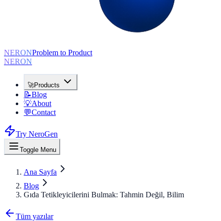
NERON
Problem to Product
NERON
🚀
Products
📝
Blog
💡
About
💬
Contact
Try NeroGen
Toggle Menu
Ana Sayfa
Blog
Gıda Tetikleyicilerini Bulmak: Tahmin Değil, Bilim
Tüm yazılar